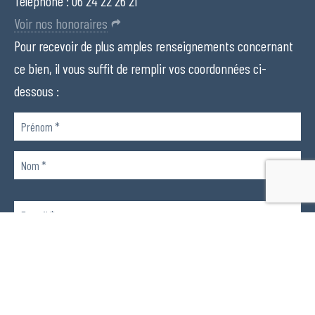
Téléphone :
06 24 22 26 21
Voir nos honoraires
Pour recevoir de plus amples renseignements concernant
ce bien, il vous suffit de remplir vos coordonnées ci-
dessous :
Veuillez
laisser
ce
champ
Veuillez
vide.
laisser