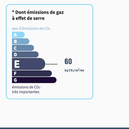
60
2
kg CO
/m
/an
2