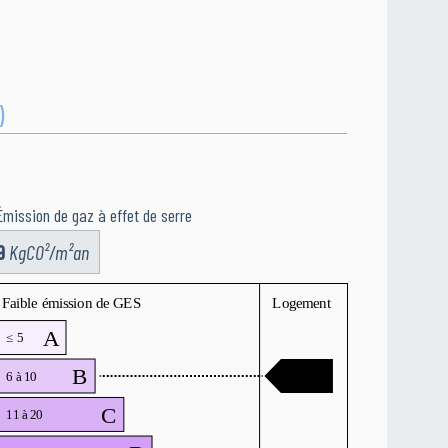
)
Émission de gaz à effet de serre
9
KgCO²/m²an