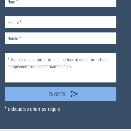
Veuillez
laisser
ce
champ
Veuillez
vide.
laisser
ce
champ
vide.
* indique les champs requis