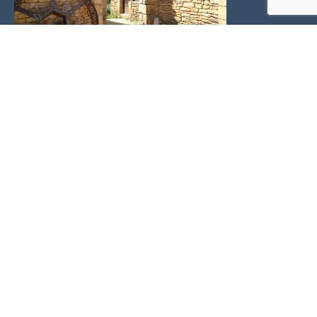
PLEIN SUD l'agence Immo
2 place Doussot
46200 SOUILLAC
Téléphone :
06 24 22 26 21
Voir nos honoraires
PLEIN SUD l'agence Immo
Pour recevoir de plus amples renseignements concernant
M. Thierry Deviers
ce bien, il vous suffit de remplir vos coordonnées ci-
dessous :