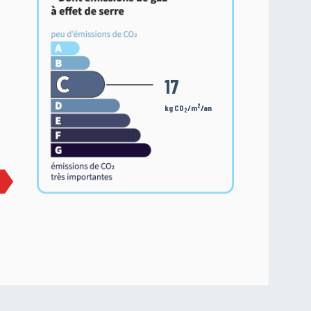
17
2
kg CO
/m
/an
2