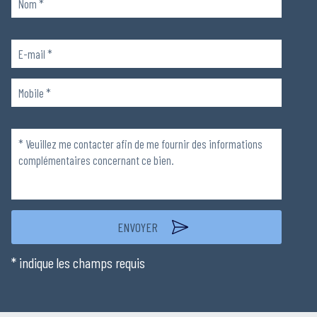
Veuillez
laisser
ce
champ
Veuillez
vide.
laisser
ce
champ
vide.
* indique les champs requis