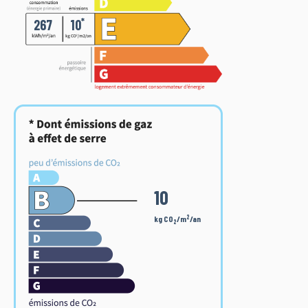
*
267
10
10
2
kg CO
/m
/an
2