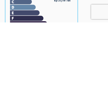
kg CO
/m
/an
2
PLEIN SUD l'agence Immo
Ce bien vous est présenté par :
M. Thierry Deviers