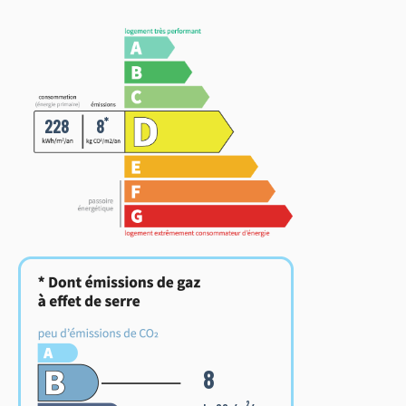
*
228
8
8
2