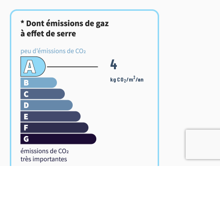
4
2
kg CO
/m
/an
2