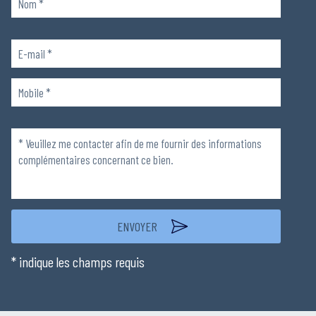
Veuillez
laisser
ce
champ
Veuillez
vide.
laisser
ce
champ
vide.
* indique les champs requis