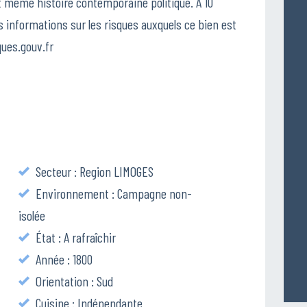
t même histoire contemporaine politique. A 10
es informations sur les risques auxquels ce bien est
ques.gouv.fr
Secteur : Region LIMOGES
Environnement : Campagne non-
isolée
État : A rafraîchir
Année : 1800
Orientation : Sud
Cuisine : Indépendante