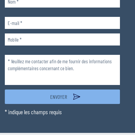
Veuillez
laisser
ce
champ
Veuillez
vide.
laisser
ce
champ
vide.
* indique les champs requis