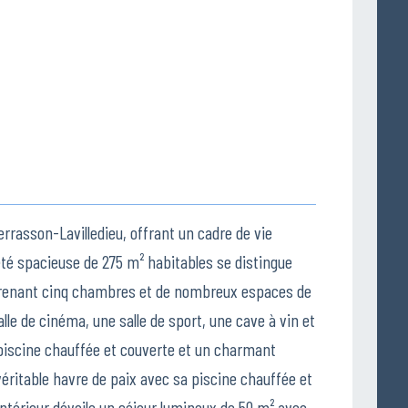
rasson-Lavilledieu, offrant un cadre de vie
été spacieuse de 275 m² habitables se distingue
prenant cinq chambres et de nombreux espaces de
le de cinéma, une salle de sport, une cave à vin et
e piscine chauffée et couverte et un charmant
éritable havre de paix avec sa piscine chauffée et
intérieur dévoile un séjour lumineux de 50 m² avec