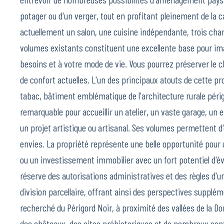
potager ou d'un verger, tout en profitant pleinement de 
actuellement un salon, une cuisine indépendante, trois chamb
volumes existants constituent une excellente base pour im
besoins et à votre mode de vie. Vous pourrez préserver le c
de confort actuelles. L'un des principaux atouts de cette p
tabac, bâtiment emblématique de l'architecture rurale péri
remarquable pour accueillir un atelier, un vaste garage, un 
un projet artistique ou artisanal. Ses volumes permettent d
envies. La propriété représente une belle opportunité pour
ou un investissement immobilier avec un fort potentiel d'év
réserve des autorisations administratives et des règles d'ur
division parcellaire, offrant ainsi des perspectives supplém
recherché du Périgord Noir, à proximité des vallées de la Dor
des châteaux, des sites préhistoriques et de nombreux sent