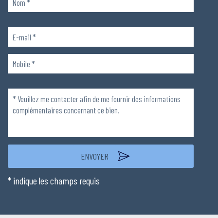
Veuillez
laisser
ce
champ
Veuillez
vide.
laisser
ce
champ
vide.
* indique les champs requis