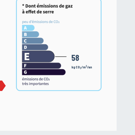
58
2
kg CO
/m
/an
2