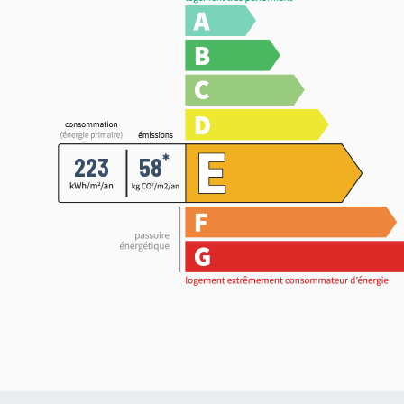
*
223
58