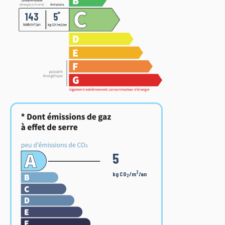
*
143
5
5
2
kg CO
/m
/an
2