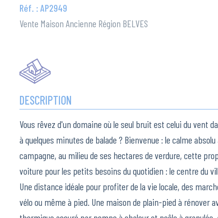
Réf. : AP2949
Vente Maison Ancienne Région BELVES
DESCRIPTION
Vous rêvez d'un domaine où le seul bruit est celui du vent da
à quelques minutes de balade ? Bienvenue : le calme absolu à
campagne, au milieu de ses hectares de verdure, cette propri
voiture pour les petits besoins du quotidien : le centre du v
Une distance idéale pour profiter de la vie locale, des marc
vélo ou même à pied. Une maison de plain-pied à rénover a
thermique assuré par pompe à chaleur et poêle à granulés, av