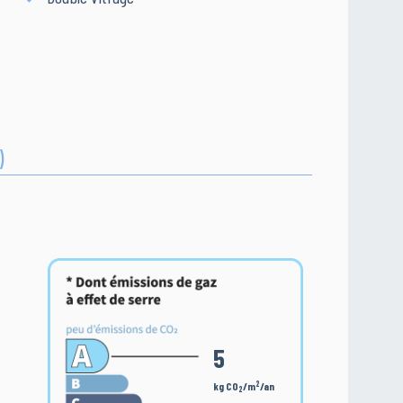
)
5
2
kg CO
/m
/an
2