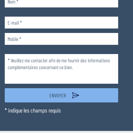
Veuillez
laisser
ce
champ
Veuillez
vide.
laisser
ce
champ
vide.
* indique les champs requis