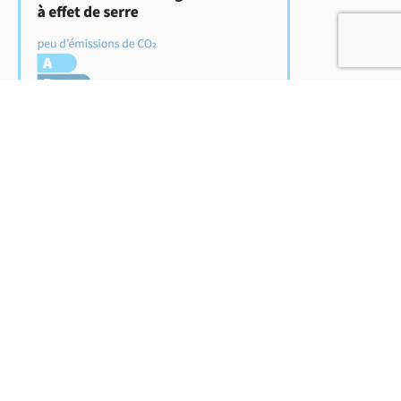
24
2
kg CO
/m
/an
2
PLEIN SUD l'agence Immo
M. Thierry Deviers