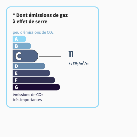
11
2
kg CO
/m
/an
2