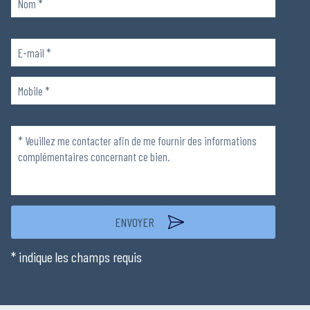
Veuillez
laisser
ce
champ
Veuillez
vide.
laisser
ce
champ
vide.
* indique les champs requis