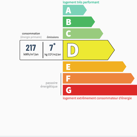
*
217
7