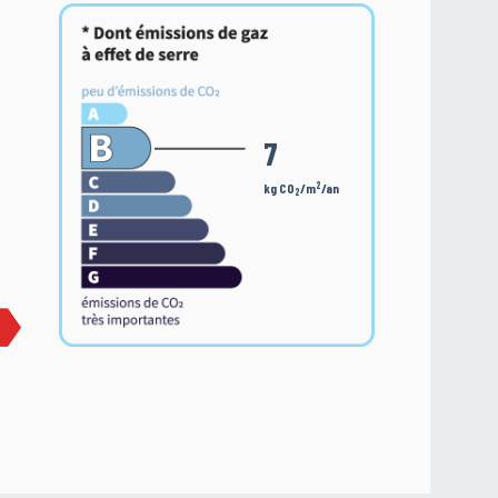
7
2
kg CO
/m
/an
2