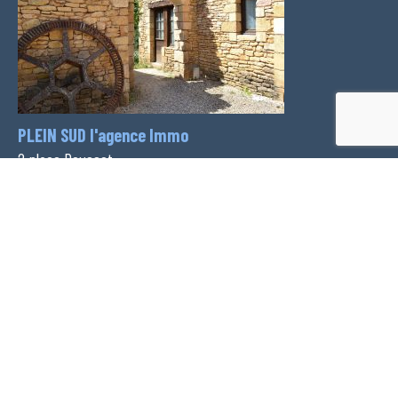
PLEIN SUD l'agence Immo
2 place Doussot
46200 SOUILLAC
Téléphone :
06 24 22 26 21
Voir nos honoraires
Pour recevoir de plus amples renseignements concernant
ce bien, il vous suffit de remplir vos coordonnées ci-
dessous :
PLEIN SUD l'agence Immo
M. Thierry Deviers