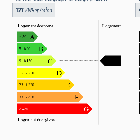
127
KWHep/m²an