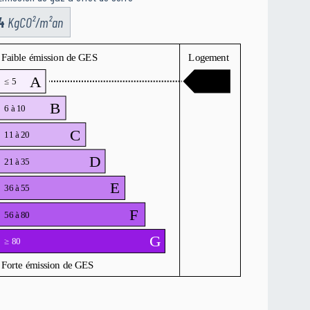
4
KgCO²/m²an