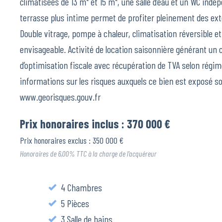
climatisées de 13 m² et 15 m², une salle d’eau et un WC indép
terrasse plus intime permet de profiter pleinement des ext
Double vitrage, pompe à chaleur, climatisation réversible
envisageable. Activité de location saisonnière générant un c
d’optimisation fiscale avec récupération de TVA selon régim
informations sur les risques auxquels ce bien est exposé son
www.georisques.gouv.fr
Prix honoraires inclus : 370 000 €
Prix honoraires exclus : 350 000 €
Honoraires de 6,00% TTC à la charge de l’acquéreur
4 Chambres
5 Pièces
3 Salle de bains