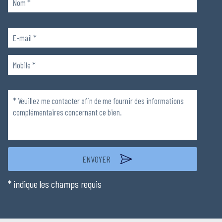
Veuillez
laisser
ce
champ
Veuillez
vide.
laisser
ce
champ
vide.
* indique les champs requis