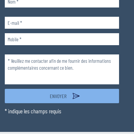
Veuillez
laisser
ce
champ
Veuillez
vide.
laisser
ce
champ
vide.
* indique les champs requis